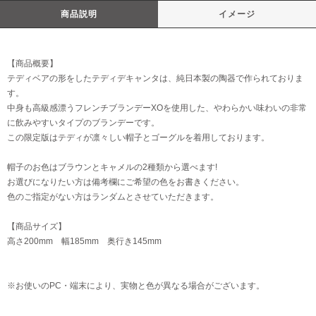
商品説明
イメージ
【商品概要】
テディベアの形をしたテディデキャンタは、純日本製の陶器で作られておりま
す。
中身も高級感漂うフレンチブランデーXOを使用した、やわらかい味わいの非常
に飲みやすいタイプのブランデーです。
この限定版はテディが凛々しい帽子とゴーグルを着用しております。
帽子のお色はブラウンとキャメルの2種類から選べます!
お選びになりたい方は備考欄にご希望の色をお書きください。
色のご指定がない方はランダムとさせていただきます。
【商品サイズ】
高さ200mm 幅185mm 奥行き145mm
※お使いのPC・端末により、実物と色が異なる場合がございます。