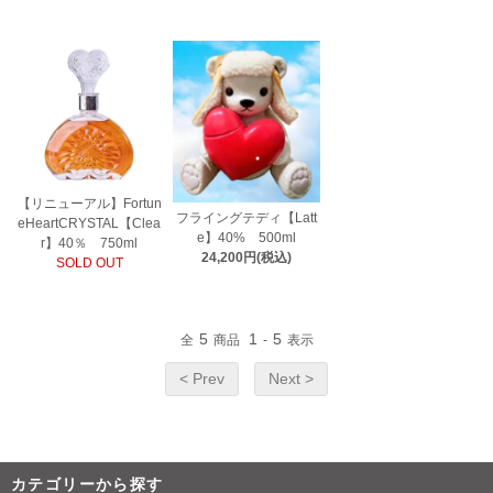
【リニューアル】Fortun
フライングテディ【Latt
eHeartCRYSTAL【Clea
e】40% 500ml
r】40％ 750ml
24,200円(税込)
SOLD OUT
5
1
5
全
商品
-
表示
< Prev
Next >
カテゴリーから探す